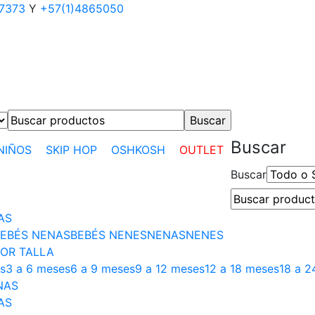
17373
Y
+57(1)4865050
Buscar
NIÑOS
SKIP HOP
OSHKOSH
OUTLET
Buscar
AS
EBÉS NENAS
BEBÉS NENES
NENAS
NENES
OR TALLA
s
3 a 6 meses
6 a 9 meses
9 a 12 meses
12 a 18 meses
18 a 2
NAS
AS