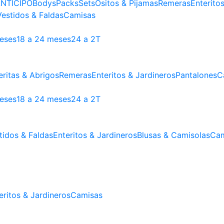
NTICIPO
Bodys
Packs
Sets
Ositos & Pijamas
Remeras
Enterito
Vestidos & Faldas
Camisas
meses
18 a 24 meses
24 a 2T
ritas & Abrigos
Remeras
Enteritos & Jardineros
Pantalones
C
meses
18 a 24 meses
24 a 2T
tidos & Faldas
Enteritos & Jardineros
Blusas & Camisolas
Cam
eritos & Jardineros
Camisas