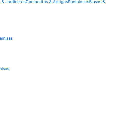
s & Jardineros
Camperitas & Abrigos
Pantalones
Blusas &
amisas
isas