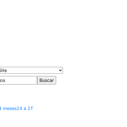
4 meses
24 a 2T