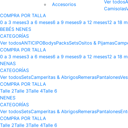
Ver todos
A
Accesorios
Camisolas
COMPRA POR TALLA
0 a 3 meses
3 a 6 meses
6 a 9 meses
9 a 12 meses
12 a 18 
BEBÉS NENES
CATEGORÍAS
Ver todos
ANTICIPO
Bodys
Packs
Sets
Ositos & Pijamas
Campe
COMPRA POR TALLA
0 a 3 meses
3 a 6 meses
6 a 9 meses
9 a 12 meses
12 a 18 
NENAS
CATEGORÍAS
Ver todos
Sets
Camperitas & Abrigos
Remeras
Pantalones
Ves
COMPRA POR TALLA
Talle 2
Talle 3
Talle 4
Talle 6
NENES
CATEGORÍAS
Ver todos
Sets
Camperitas & Abrigos
Remeras
Pantalones
Ent
COMPRA POR TALLA
Talle 2
Talle 3
Talle 4
Talle 6