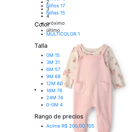
2
Niños
17
3
Niñas
15
4
próximo
Color
último
MULTICOLOR
1
Talla
0M
15
3M
31
6M
57
9M
68
12M
80
18M
76
24M
74
0-0M
4
Rango de precios
Acima R$ 200,00
105