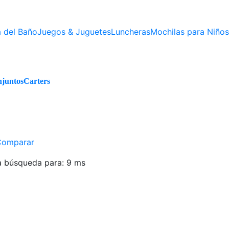
 del Baño
Juegos & Juguetes
Luncheras
Mochilas para Niños
juntos
Carters
Comparar
a búsqueda para:
9 ms