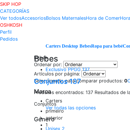
SKIP HOP
CATEGORÍAS
Ver todos
Accesorios
Bolsos Maternales
Hora de Comer
Hora
OSHKOSH
Perfil
Pedidos
Carters Desktop
Bebes
Ropa para bebé
Con
Bebes
Bebes
Ordenar por:
Exclusivo PPGG
137
Artículos por página:
Conjuntos
137
Seleccionado para comparar productos:
0
Marca
Produtos encontrados:
137
Resultados de l
Carters
Conjuntos
Ver todas las opciones
primeiro
anterior
Género
1
Unisex
2