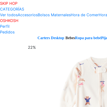
SKIP HOP
CATEGORÍAS
Ver todos
Accesorios
Bolsos Maternales
Hora de Comer
Hora
OSHKOSH
Perfil
Pedidos
Carters Desktop
Bebes
Ropa para bebé
Pij
22%