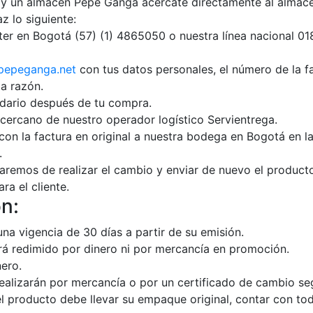
hay un almacén Pepe Ganga acércate directamente al almacén
 lo siguiente:
ter en Bogotá (57) (1) 4865050 o nuestra línea nacional 0
pepeganga.net
con tus datos personales, el número de la fa
a razón.
ndario después de tu compra.
cercano de nuestro operador logístico Servientrega.
n la factura en original a nuestra bodega en Bogotá en la 
.
aremos de realizar el cambio y enviar de nuevo el producto
ra el cliente.
ón:
na vigencia de 30 días a partir de su emisión.
rá redimido por dinero ni por mercancía en promoción.
ero.
alizarán por mercancía o por un certificado de cambio segú
 producto debe llevar su empaque original, contar con tod