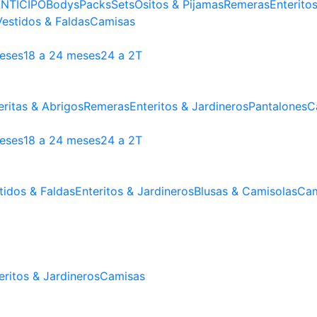
NTICIPO
Bodys
Packs
Sets
Ositos & Pijamas
Remeras
Enterito
Vestidos & Faldas
Camisas
meses
18 a 24 meses
24 a 2T
ritas & Abrigos
Remeras
Enteritos & Jardineros
Pantalones
C
meses
18 a 24 meses
24 a 2T
tidos & Faldas
Enteritos & Jardineros
Blusas & Camisolas
Cam
eritos & Jardineros
Camisas