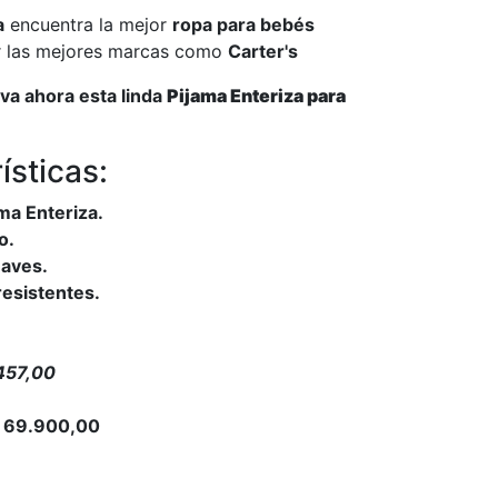
a
encuentra la mejor
ropa para bebés
r las mejores marcas como
Carter's
eva ahora esta linda
Pijama Enteriza para
ísticas:
ama Enteriza.
o.
uaves.
resistentes.
.457,00
 69.900,00