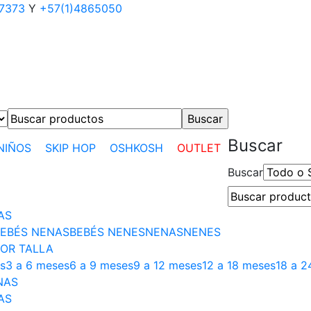
17373
Y
+57(1)4865050
Buscar
NIÑOS
SKIP HOP
OSHKOSH
OUTLET
Buscar
AS
EBÉS NENAS
BEBÉS NENES
NENAS
NENES
OR TALLA
s
3 a 6 meses
6 a 9 meses
9 a 12 meses
12 a 18 meses
18 a 2
NAS
AS