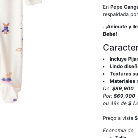
En
Pepe Gang
respaldada po
. ¡Anímate y ll
Bebé
!
Caracter
Incluye Pij
Lindo diseñ
Texturas s
Materiales 
De:
$89,900
Por:
$69,900
ou
48
x
de
$ 1
Preço a vista:
$
Economia de
Talla