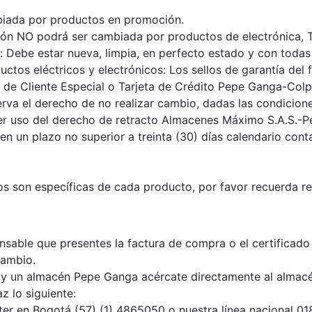
iada por productos en promoción.
n NO podrá ser cambiada por productos de electrónica, T
Debe estar nueva, limpia, en perfecto estado y con todas 
tos eléctricos y electrónicos: Los sellos de garantía del f
 de Cliente Especial o Tarjeta de Crédito Pepe Ganga-Colp
rva el derecho de no realizar cambio, dadas las condicion
er uso del derecho de retracto Almacenes Máximo S.A.S.-P
en un plazo no superior a treinta (30) días calendario conta
s son específicas de cada producto, por favor recuerda rev
nsable que presentes la factura de compra o el certificado
cambio.
hay un almacén Pepe Ganga acércate directamente al almacén
 lo siguiente:
ter en Bogotá (57) (1) 4865050 o nuestra línea nacional 0