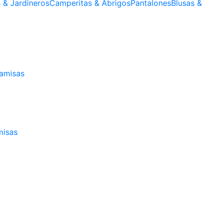
s & Jardineros
Camperitas & Abrigos
Pantalones
Blusas &
amisas
isas