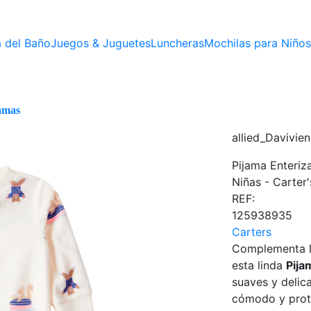
 del Baño
Juegos & Juguetes
Luncheras
Mochilas para Niños
amas
allied_Davivie
Pijama Enteriz
Niñas - Carter'
REF:
125938935
Carters
Complementa la
esta linda
Pija
suaves y delic
cómodo y prot