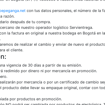
pepeganga.net
con tus datos personales, el número de la fa
a razón.
ndario después de tu compra.
cercano de nuestro operador logístico Servientrega.
n la factura en original a nuestra bodega en Bogotá en la 
.
aremos de realizar el cambio y enviar de nuevo el producto
ra el cliente.
ón:
na vigencia de 30 días a partir de su emisión.
rá redimido por dinero ni por mercancía en promoción.
ero.
alizarán por mercancía o por un certificado de cambio segú
 producto debe llevar su empaque original, contar con tod
iada por productos en promoción.
n NO podrá ser cambiada por productos de electrónica, T