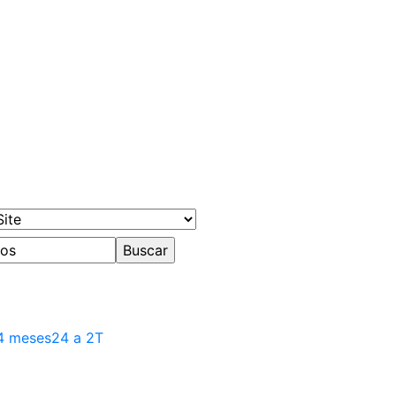
4 meses
24 a 2T