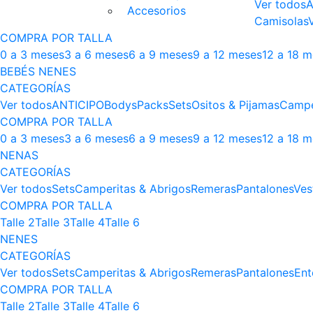
Ver todos
A
Accesorios
Camisolas
COMPRA POR TALLA
0 a 3 meses
3 a 6 meses
6 a 9 meses
9 a 12 meses
12 a 18 
BEBÉS NENES
CATEGORÍAS
Ver todos
ANTICIPO
Bodys
Packs
Sets
Ositos & Pijamas
Campe
COMPRA POR TALLA
0 a 3 meses
3 a 6 meses
6 a 9 meses
9 a 12 meses
12 a 18 
NENAS
CATEGORÍAS
Ver todos
Sets
Camperitas & Abrigos
Remeras
Pantalones
Ves
COMPRA POR TALLA
Talle 2
Talle 3
Talle 4
Talle 6
NENES
CATEGORÍAS
Ver todos
Sets
Camperitas & Abrigos
Remeras
Pantalones
Ent
COMPRA POR TALLA
Talle 2
Talle 3
Talle 4
Talle 6