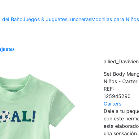
 del Baño
Juegos & Juguetes
Luncheras
Mochilas para Niños
juntos
allied_Davivie
Set Body Mang
Niños - Carter'
REF:
125945290
Carters
Dale a tu pequ
con este her
esta elaborado
una sensación 