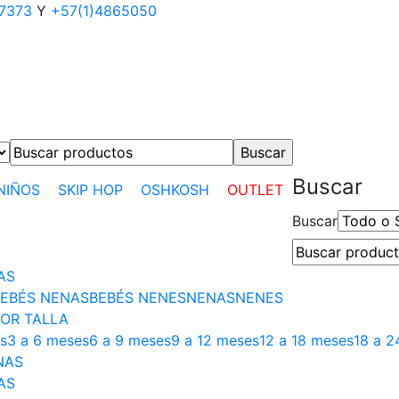
17373
Y
+57(1)4865050
Buscar
NIÑOS
SKIP HOP
OSHKOSH
OUTLET
Buscar
AS
EBÉS NENAS
BEBÉS NENES
NENAS
NENES
OR TALLA
s
3 a 6 meses
6 a 9 meses
9 a 12 meses
12 a 18 meses
18 a 2
NAS
AS