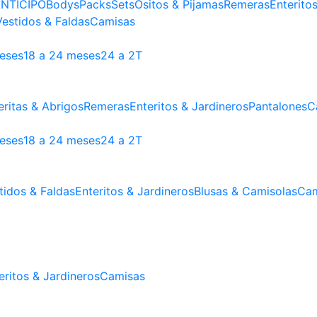
NTICIPO
Bodys
Packs
Sets
Ositos & Pijamas
Remeras
Enterito
Vestidos & Faldas
Camisas
meses
18 a 24 meses
24 a 2T
ritas & Abrigos
Remeras
Enteritos & Jardineros
Pantalones
C
meses
18 a 24 meses
24 a 2T
tidos & Faldas
Enteritos & Jardineros
Blusas & Camisolas
Cam
eritos & Jardineros
Camisas