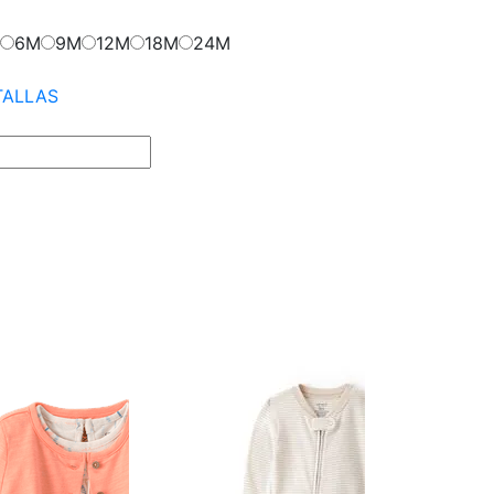
6M
9M
12M
18M
24M
TALLAS