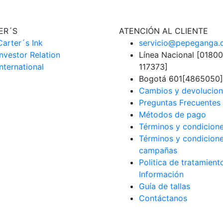
ER´S
ATENCIÓN AL CLIENTE
Carter´s Ink
servicio@pepeganga
Investor Relation
Línea Nacional [0180
International
117373]
Bogotá 601[4865050]
Cambios y devolucio
Preguntas Frecuentes
Métodos de pago
Términos y condicione
Términos y condicion
campañas
Politica de tratamient
Información
Guía de tallas
Contáctanos