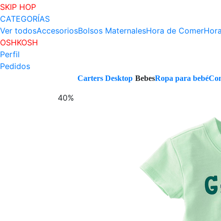
SKIP HOP
CATEGORÍAS
Ver todos
Accesorios
Bolsos Maternales
Hora de Comer
Hora
OSHKOSH
Perfil
Pedidos
Carters Desktop
Bebes
Ropa para bebé
Con
40%