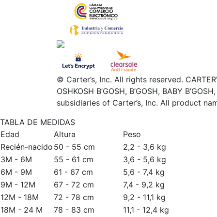
© Carter’s, Inc. All rights reserved. C
OSHKOSH B’GOSH, B’GOSH, BABY B’GOSH,
subsidiaries of Carter’s, Inc. All product n
TABLA DE MEDIDAS
Edad
Altura
Peso
Recién-nacido
50 - 55 cm
2,2 - 3,6 kg
3M - 6M
55 - 61 cm
3,6 - 5,6 kg
6M - 9M
61 - 67 cm
5,6 - 7,4 kg
9M - 12M
67 - 72 cm
7,4 - 9,2 kg
12M - 18M
72 - 78 cm
9,2 - 11,1 kg
18M - 24 M
78 - 83 cm
11,1 - 12,4 kg