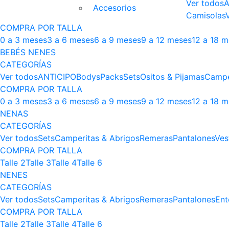
Ver todos
A
Accesorios
Camisolas
COMPRA POR TALLA
0 a 3 meses
3 a 6 meses
6 a 9 meses
9 a 12 meses
12 a 18 
BEBÉS NENES
CATEGORÍAS
Ver todos
ANTICIPO
Bodys
Packs
Sets
Ositos & Pijamas
Campe
COMPRA POR TALLA
0 a 3 meses
3 a 6 meses
6 a 9 meses
9 a 12 meses
12 a 18 
NENAS
CATEGORÍAS
Ver todos
Sets
Camperitas & Abrigos
Remeras
Pantalones
Ves
COMPRA POR TALLA
Talle 2
Talle 3
Talle 4
Talle 6
NENES
CATEGORÍAS
Ver todos
Sets
Camperitas & Abrigos
Remeras
Pantalones
Ent
COMPRA POR TALLA
Talle 2
Talle 3
Talle 4
Talle 6