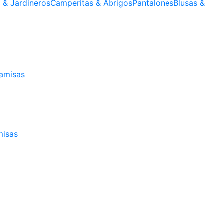
s & Jardineros
Camperitas & Abrigos
Pantalones
Blusas &
amisas
isas