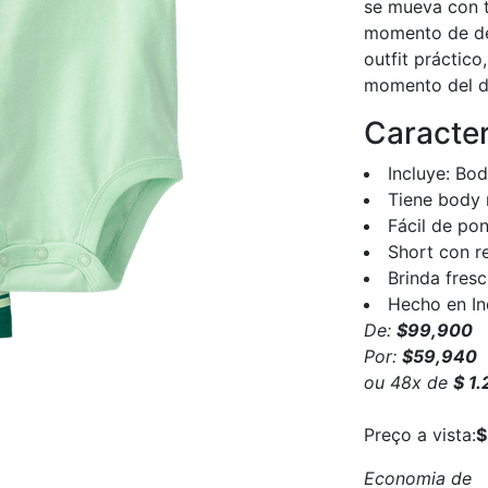
se mueva con t
momento de de
outfit práctic
momento del día
Caracter
Incluye: Bod
Tiene body
Fácil de pon
Short con re
Brinda fres
Hecho en In
De:
$99,900
Por:
$59,940
ou
48
x
de
$ 1
Preço a vista:
$
Economia de