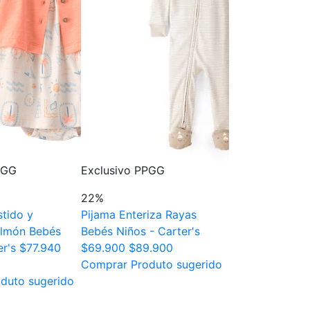
PGG
Exclusivo PPGG
Nuevo
22%
Exclusivo PPG
tido y
Pijama Enteriza Rayas
40%
lmón Bebés
Bebés Niños - Carter's
Taza para Snac
er's
$77.940
$69.900
$89.900
Skip Hop
$29.
Comprar Produto sugerido
Comprar Produ
duto sugerido