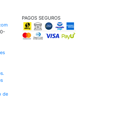
PAGOS SEGUROS
.com
00-
nes
s.
es
o de