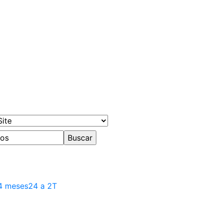
4 meses
24 a 2T