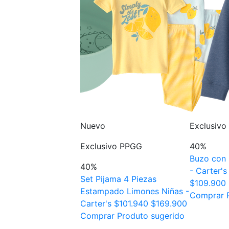
Nuevo
Exclusiv
ivo PPGG
Exclusivo PPGG
40%
Buzo con 
40%
- Carter's
 Silicona Verde -
Set Pijama 4 Piezas
$109.900
op
$29.900
$59.900
Estampado Limones Niñas -
Comprar P
r Produto sugerido
Carter's
$101.940
$169.900
Comprar Produto sugerido